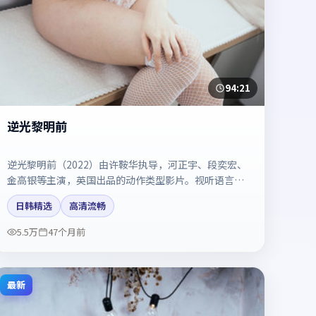
94:21
逆光黎明前
逆光黎明前（2022）由许鞍华执导，河正宇、段奕宏、
金高银等主演，英国出品的动作类型影片。视听语言成
熟，具备院线质感。剧情简介与主创信息可供检索参
日韩精选
高清流畅
考，上映日期以片方资料为准。
5.5万
47个月前
最新