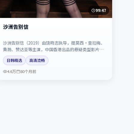
99:47
沙洲告别信
沙洲告别信（2019）由饶晓志执导，提莫西·查拉梅、
黄渤、赞达亚等主演，中国香港出品的悬疑类型影片。
配乐与剪辑强化了宿命感。剧情简介与主创信息可供检
日韩精选
高清流畅
索参考，上映日期以片方资料为准。
4.6万
80个月前