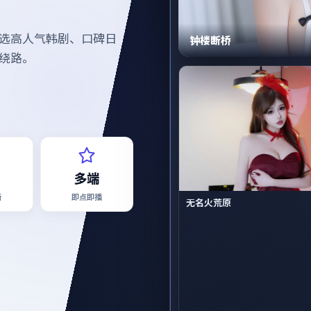
选高人气韩剧、口碑日
钟楼断桥
绕路。
多端
新
即点即播
无名火荒原