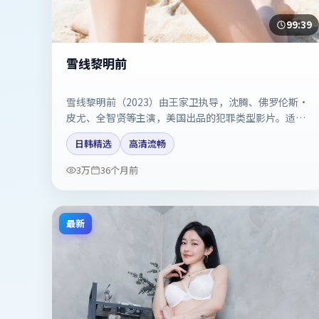
99:39
雪线黎明前
雪线黎明前（2023）由王家卫执导，沈腾、佛罗伦斯·
皮尤、全智贤等主演，美国出品的犯罪类型影片。适合
喜欢强情节与反转的观众。剧情简介与主创信息可供检
日韩精选
高清流畅
索参考，上映日期以片方资料为准。
3万
36个月前
最新