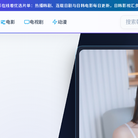
影在线看
优选片单：热播韩剧、连载日剧与日韩电影每日更新，
日韩影视汇
电影
电视剧
动漫