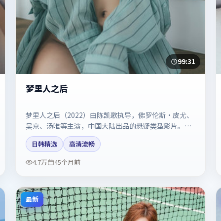
99:31
梦里人之后
梦里人之后（2022）由陈凯歌执导，佛罗伦斯·皮尤、
吴京、汤唯等主演，中国大陆出品的悬疑类型影片。镜
头克制却充满张力，人物弧光完整。剧情简介与主创信
日韩精选
高清流畅
息可供检索参考，上映日期以片方资料为准。
4.7万
45个月前
最新