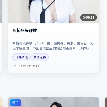
99:33
断桥尽头钟楼
断桥尽头钟楼（2024）由毕赣执导，黄渤、雷佳音、河
正宇等主演，中国台湾出品的冒险类型影片。动作场面
与情感戏比例拿捏得当。剧情简介与主创信息可供检索
日韩精选
高清流畅
参考，上映日期以片方资料为准。
3.7千
29个月前
热门