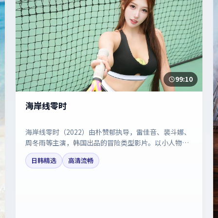
99:10
海岸线零时
海岸线零时（2022）由朴赞郁执导，雷佳音、裴斗娜、
周冬雨等主演，韩国出品的冒险类型影片。以小人物视
角折射时代切片。剧情简介与主创信息可供检索参考，
日韩精选
高清流畅
上映日期以片方资料为准。