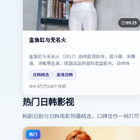
99:25
金鱼缸与无名火
金鱼缸与无名火（2017）由林超贤执导，裴斗娜、宋康
昊、汤唯等主演，德国出品的冒险类型影片。动作场面
与情感戏比例拿捏得当。剧情简介与主创信息可供检索
日韩精选
高清流畅
参考，上映日期以片方资料为准。
9.4万
108个月前
热门日韩影视
韩剧日剧与日韩电影热播精选，口碑佳作一网打尽
热门