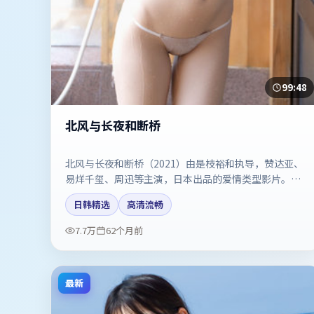
99:48
北风与长夜和断桥
北风与长夜和断桥（2021）由是枝裕和执导，赞达亚、
易烊千玺、周迅等主演，日本出品的爱情类型影片。双
线叙事把悬念保持到最后一刻。剧情简介与主创信息可
日韩精选
高清流畅
供检索参考，上映日期以片方资料为准。
7.7万
62个月前
最新